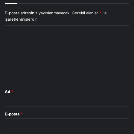
E-posta adresiniz yayınlanmayacak.
Gerekli alanlar
*
ile
işaretlenmişlerdir
Y
o
r
u
m
*
Ad
*
E-posta
*