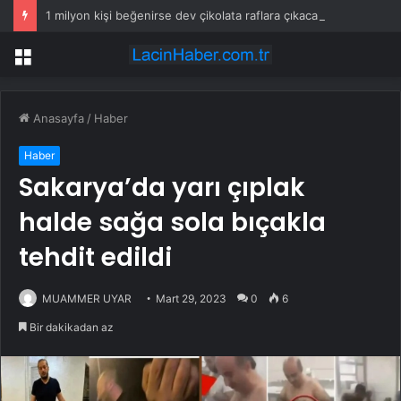
1 milyon kişi beğenirse dev çikolata raflara çıkacak
Menü
Anasayfa
/
Haber
Haber
Sakarya’da yarı çıplak
halde sağa sola bıçakla
tehdit edildi
MUAMMER UYAR
Mart 29, 2023
0
6
Bir dakikadan az