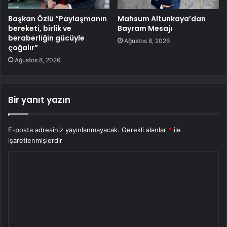
Başkan Özlü “Paylaşmanın
Mahsum Altunkaya’dan
bereketi, birlik ve
Bayram Mesajı
beraberliğin gücüyle
Ağustos 8, 2026
çoğalır”
Ağustos 8, 2026
Bir yanıt yazın
E-posta adresiniz yayınlanmayacak.
Gerekli alanlar
*
ile
işaretlenmişlerdir
Y
o
r
u
m