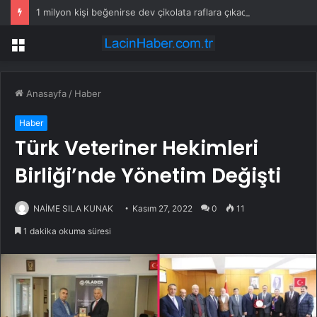
1 milyon kişi beğenirse dev çikolata raflara çıkacak
Menü
Anasayfa
/
Haber
Haber
Türk Veteriner Hekimleri
Birliği’nde Yönetim Değişti
NAİME SILA KUNAK
Kasım 27, 2022
0
11
1 dakika okuma süresi