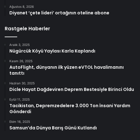
Ağustos 8, 2026
Diyanet ‘çete lideri’ ortağının oteline abone
Rastgele Haberler
Aralık 3, 2025
Nügürcük Köyü Yaylası Karla Kaplandı
Kasım 26, 2025
AutoFlight, dünyanın ilk yüzen eVTOL havalimanını
tanıttı
Haziran 30, 2025
Dicle Hayat Dağdeviren Deprem Bestesiyle Birinci Oldu
Eylül 11, 2025
Tacikistan, Depremzedelere 3.000 Ton İnsani Yardım
Gönderdi
Ekim 16, 2025
Samsun’da Dünya Barış Günü Kutlandı