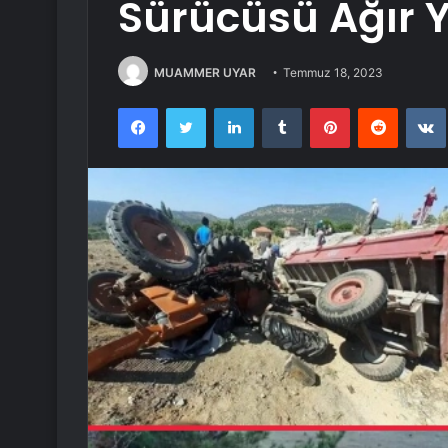
Sürücüsü Ağır 
MUAMMER UYAR
Temmuz 18, 2023
Facebook
Twitter
LinkedIn
Tumblr
Pinterest
Reddit