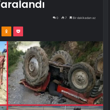
Yaralandı
0
7
Bir dakikadan az
VKontakte
Odnoklassniki
Pocket