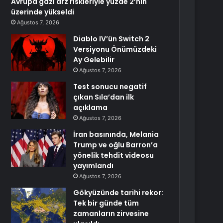
Avrupa gazı arz riskleriyle yüzde 2’nin
üzerinde yükseldi
Ağustos 7, 2026
Diablo IV’ün Switch 2
Versiyonu Önümüzdeki
Ay Gelebilir
Ağustos 7, 2026
Test sonucu negatif
çıkan Sıla’dan ilk
açıklama
Ağustos 7, 2026
İran basınında, Melania
Trump ve oğlu Barron’a
yönelik tehdit videosu
yayımlandı
Ağustos 7, 2026
Gökyüzünde tarihi rekor:
Tek bir günde tüm
zamanların zirvesine