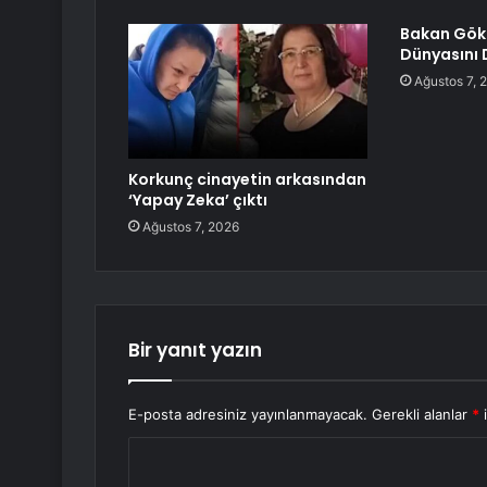
Bakan Gökt
Dünyasını
Ağustos 7, 
Korkunç cinayetin arkasından
‘Yapay Zeka’ çıktı
Ağustos 7, 2026
Bir yanıt yazın
E-posta adresiniz yayınlanmayacak.
Gerekli alanlar
*
i
Y
o