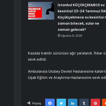
İstanbul KÜÇÜKÇEKMECE su
kesintisi! 23-24 Temmuz İSK
Küçükçekmece su kesintisi 
zaman bitecek, sular ne
zaman gelecek?
Ağustos 8, 2026
Kazada traktör sürücüsü ağır yaralandı. İhbar ü
sevk edildi.
Ambulansla Ulubey Devlet Hastanesine kaldırıl
Uşak Eğitim ve Araştırma Hastanesine sevk edi
Facebook
Twitter
LinkedIn
Tumblr
Pint
Paylaş