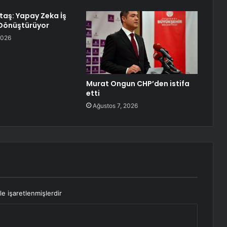
aş: Yapay Zeka İş
 Dönüştürüyor
2026
Murat Ongun CHP’den istifa
etti
Ağustos 7, 2026
le işaretlenmişlerdir