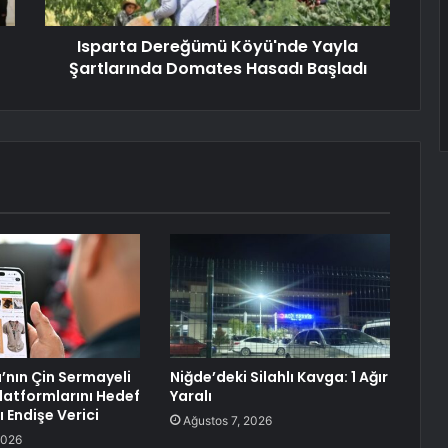
Isparta Dereğümü Köyü'nde Yayla
Şartlarında Domates Hasadı Başladı
a’nın Çin Sermayeli
Niğde’deki Silahlı Kavga: 1 Ağır
Platformlarını Hedef
Yaralı
 Endişe Verici
Ağustos 7, 2026
2026