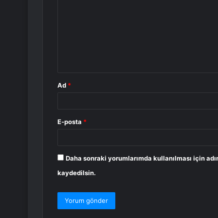
r
u
m
*
Ad
*
E-posta
*
Daha sonraki yorumlarımda kullanılması için adı
kaydedilsin.