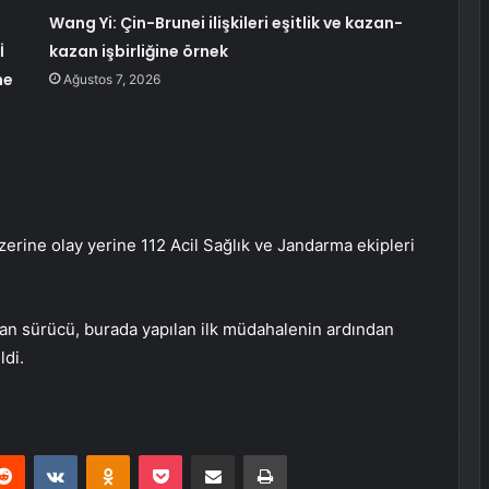
Wang Yi: Çin-Brunei ilişkileri eşitlik ve kazan-
İ
kazan işbirliğine örnek
ne
Ağustos 7, 2026
zerine olay yerine 112 Acil Sağlık ve Jandarma ekipleri
an sürücü, burada yapılan ilk müdahalenin ardından
ldi.
erest
Reddit
VKontakte
Odnoklassniki
Pocket
E-Posta ile paylaş
Yazdır