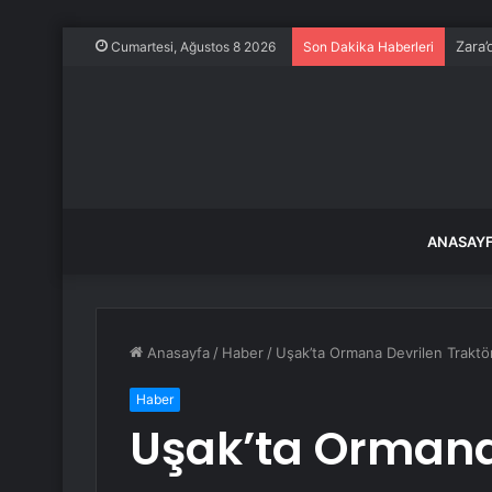
Zara’
Cumartesi, Ağustos 8 2026
Son Dakika Haberleri
ANASAY
Anasayfa
/
Haber
/
Uşak’ta Ormana Devrilen Traktö
Haber
Uşak’ta Ormana