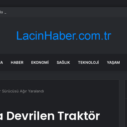
da Çiftçilere Fide Dağıtımı
FA
HABER
EKONOMI
SAĞLIK
TEKNOLOJI
YAŞAM
r Sürücüsü Ağır Yaralandı
 Devrilen Traktör